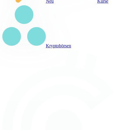
Neu
Kurse
Kryptobörsen