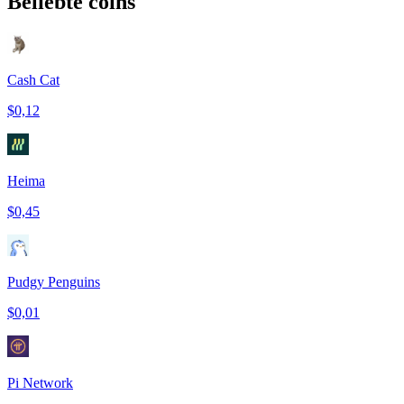
Beliebte coins
Cash Cat
$0,12
Heima
$0,45
Pudgy Penguins
$0,01
Pi Network