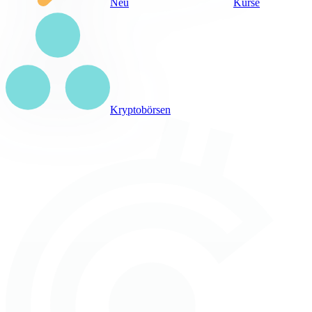
Neu
Kurse
Kryptobörsen