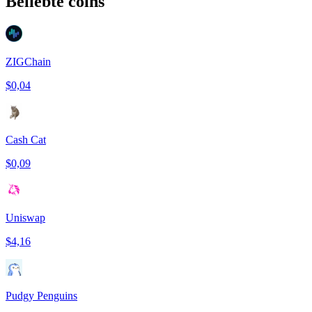
Beliebte coins
ZIGChain
$0,04
Cash Cat
$0,09
Uniswap
$4,16
Pudgy Penguins