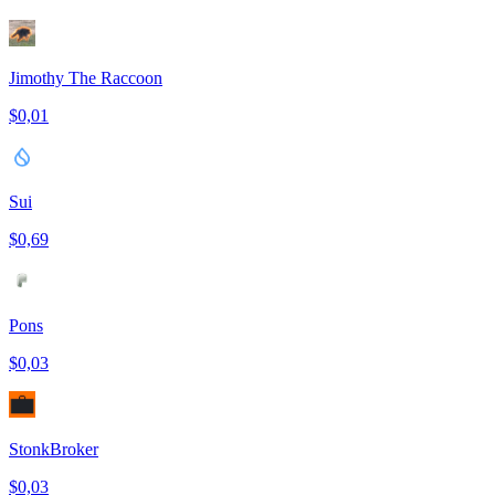
Jimothy The Raccoon
$0,01
Sui
$0,69
Pons
$0,03
StonkBroker
$0,03