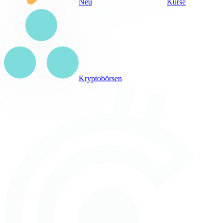
Neu
Kurse
Kryptobörsen