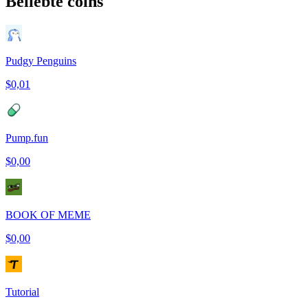
Beliebte coins
Pudgy Penguins
$0,01
Pump.fun
$0,00
BOOK OF MEME
$0,00
Tutorial