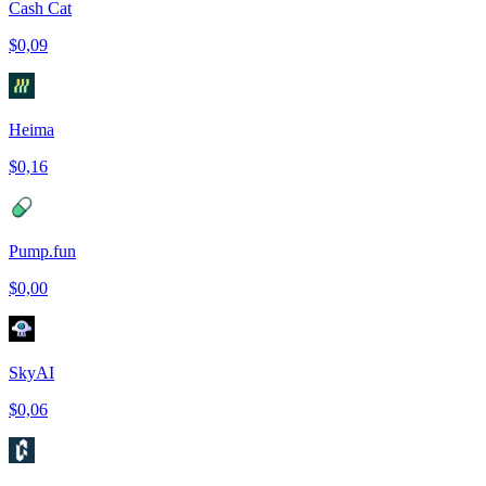
Cash Cat
$0,09
Heima
$0,16
Pump.fun
$0,00
SkyAI
$0,06