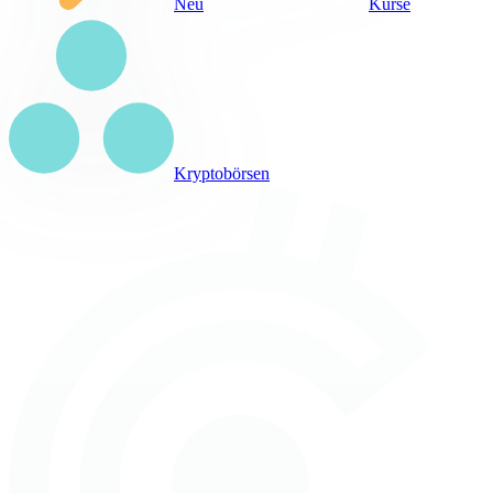
Neu
Kurse
Kryptobörsen