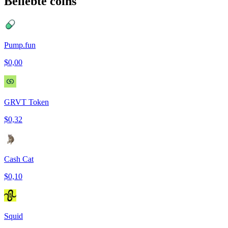
Beliebte coins
Pump.fun
$0,00
GRVT Token
$0,32
Cash Cat
$0,10
Squid