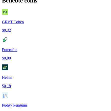
Beliebte coins
GRVT Token
$0,32
Pump.fun
$0,00
Heima
$0,18
Pudgy Penguins