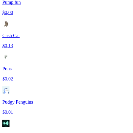
Pump.fun
$0,00
Cash Cat
$0,13
Pons
$0,02
Pudgy Penguins
$0,01