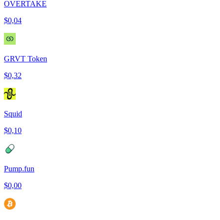
OVERTAKE
$0,04
GRVT Token
$0,32
Squid
$0,10
Pump.fun
$0,00