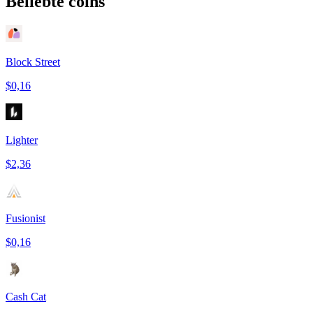
Beliebte coins
Block Street
$0,16
Lighter
$2,36
Fusionist
$0,16
Cash Cat