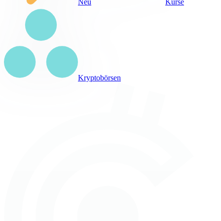
Neu
Kurse
Kryptobörsen