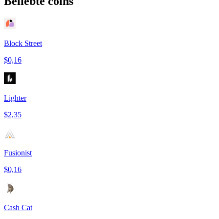
Beliebte coins
Block Street
$0,16
Lighter
$2,35
Fusionist
$0,16
Cash Cat