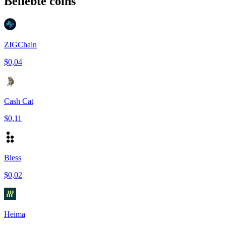
Beliebte coins
ZIGChain
$0,04
Cash Cat
$0,11
Bless
$0,02
Heima