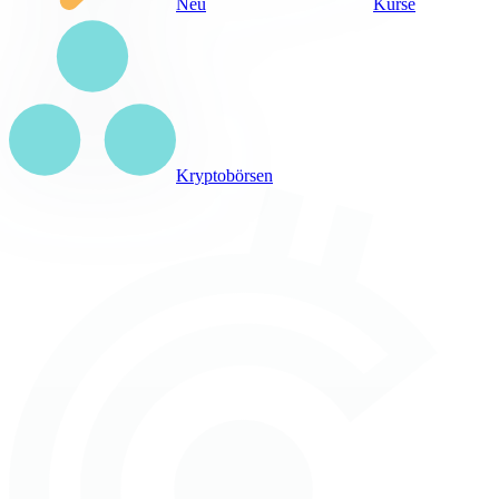
Neu
Kurse
Kryptobörsen