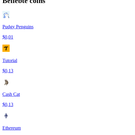
Beliebte coins
Pudgy Penguins
$0,01
Tutorial
$0,13
Cash Cat
$0,13
Ethereum