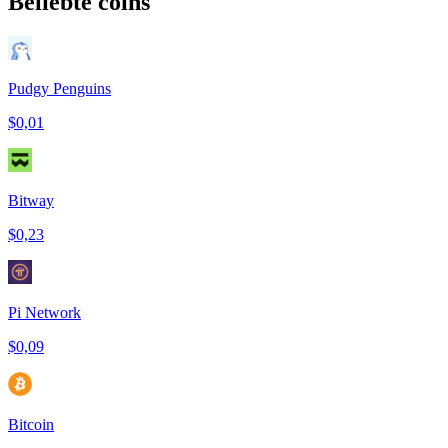
Beliebte coins
Pudgy Penguins
$0,01
Bitway
$0,23
Pi Network
$0,09
Bitcoin