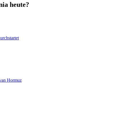
nia heute?
urchstartet
at van Hormuz