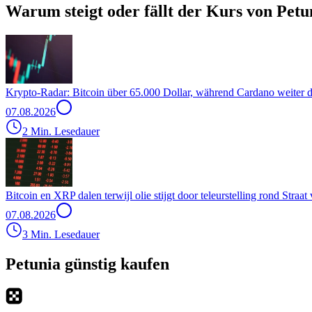
Warum steigt oder fällt der Kurs von Petu
Krypto-Radar: Bitcoin über 65.000 Dollar, während Cardano weiter d
07.08.2026
2 Min. Lesedauer
Bitcoin en XRP dalen terwijl olie stijgt door teleurstelling rond Stra
07.08.2026
3 Min. Lesedauer
Petunia günstig kaufen