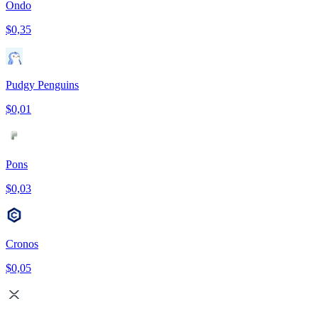
Ondo
$0,35
Pudgy Penguins
$0,01
Pons
$0,03
Cronos
$0,05