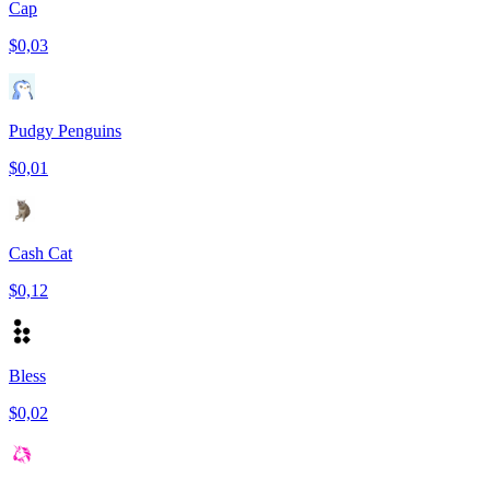
Cap
$0,03
Pudgy Penguins
$0,01
Cash Cat
$0,12
Bless
$0,02