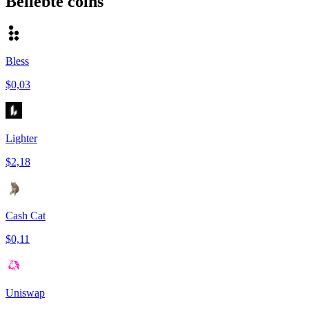
Beliebte coins
Bless
$0,03
Lighter
$2,18
Cash Cat
$0,11
Uniswap