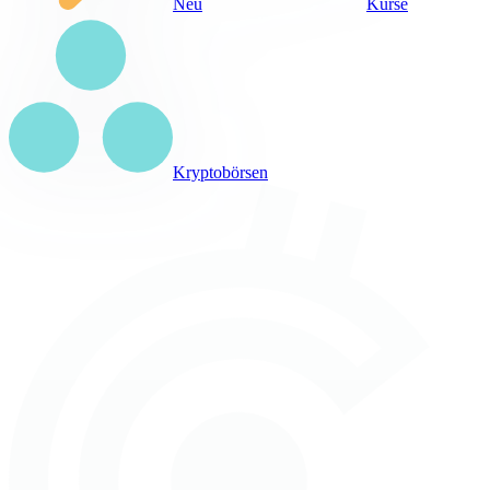
Neu
Kurse
Kryptobörsen