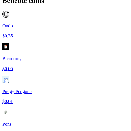
Beliebte coins
Ondo
$0,35
Biconomy
$0,05
Pudgy Penguins
$0,01
Pons