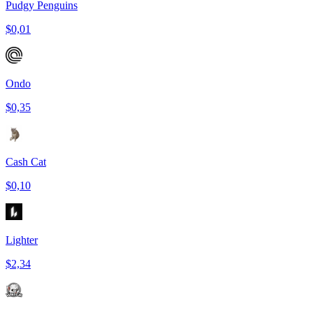
Pudgy Penguins
$0,01
Ondo
$0,35
Cash Cat
$0,10
Lighter
$2,34