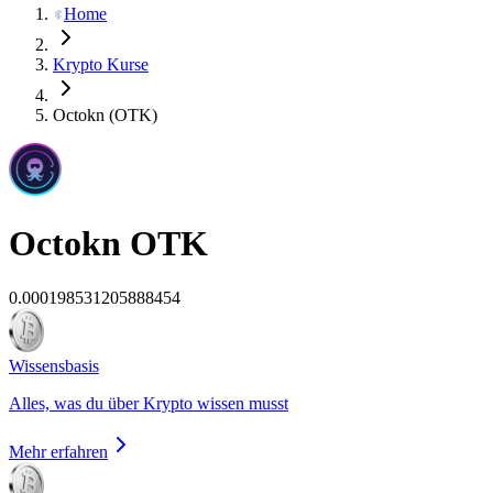
Home
Krypto Kurse
Octokn (OTK)
Octokn
OTK
0.000198531205888454
Wissensbasis
Alles, was du über Krypto wissen musst
Mehr erfahren