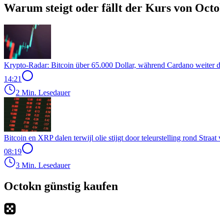
Warum steigt oder fällt der Kurs von Oct
Krypto-Radar: Bitcoin über 65.000 Dollar, während Cardano weiter d
14:21
2 Min. Lesedauer
Bitcoin en XRP dalen terwijl olie stijgt door teleurstelling rond Stra
08:19
3 Min. Lesedauer
Octokn günstig kaufen