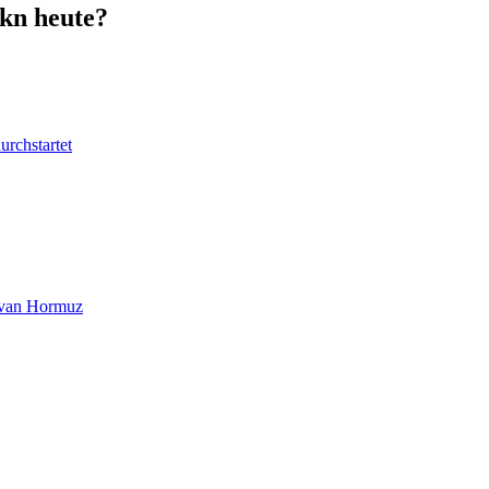
okn heute?
urchstartet
at van Hormuz