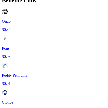
Beliebte coins
Ondo
$0,35
Pons
$0,03
Pudgy Penguins
$0,01
Cronos