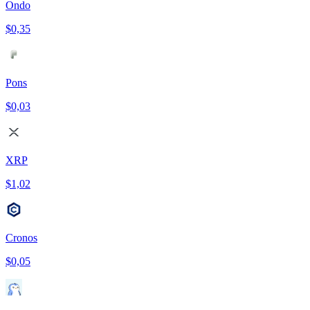
Ondo
$0,35
Pons
$0,03
XRP
$1,02
Cronos
$0,05