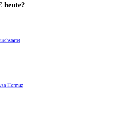
E heute?
urchstartet
at van Hormuz