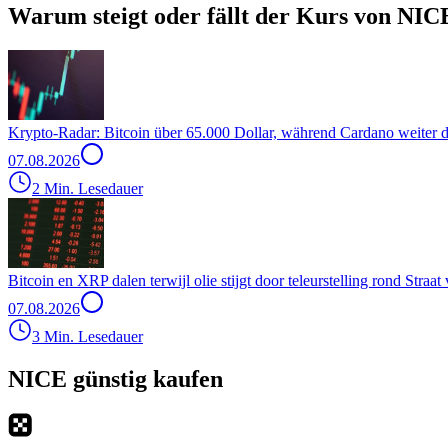
Warum steigt oder fällt der Kurs von NIC
Krypto-Radar: Bitcoin über 65.000 Dollar, während Cardano weiter d
07.08.2026
2 Min. Lesedauer
Bitcoin en XRP dalen terwijl olie stijgt door teleurstelling rond Stra
07.08.2026
3 Min. Lesedauer
NICE günstig kaufen