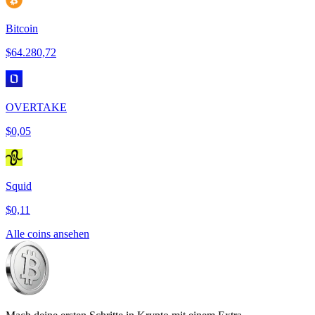
Bitcoin
$64.280,72
OVERTAKE
$0,05
Squid
$0,11
Alle coins ansehen