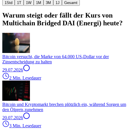
1Std
1T
1W
1M
3M
1J
Gesamt
Warum steigt oder fällt der Kurs von
Multichain Bridged DAI (Energi) heute?
Bitcoin versucht, die Marke von 64.000 US-Dollar vor der
Zinsentscheidung zu halten
29.07.2026
2 Min. Lesedauer
Bitcoin und Kryptomarkt brechen plötzlich ein, während Sorgen um
den Ölpreis zunehmen
20.07.2026
3 Min. Lesedauer