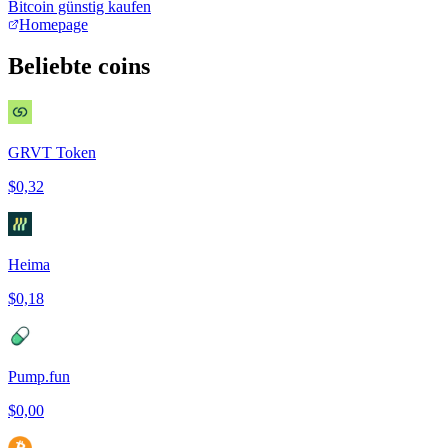
Bitcoin günstig kaufen
Homepage
Beliebte coins
GRVT Token
$0,32
Heima
$0,18
Pump.fun
$0,00