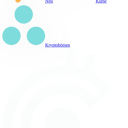
Neu
Kurse
Kryptobörsen