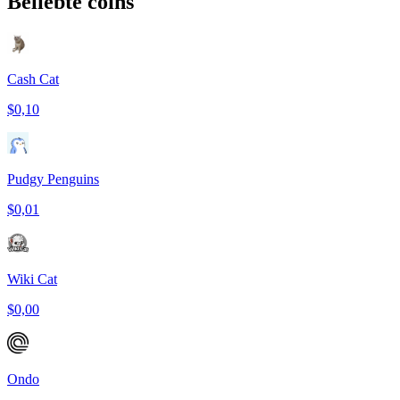
Beliebte coins
Cash Cat
$0,10
Pudgy Penguins
$0,01
Wiki Cat
$0,00
Ondo