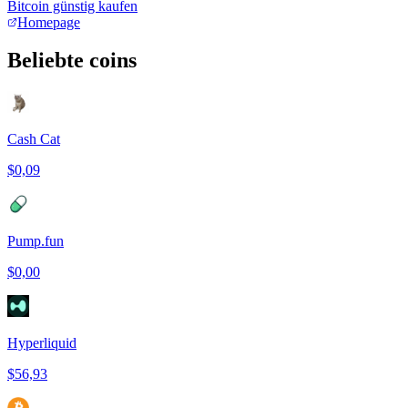
Bitcoin günstig kaufen
Homepage
Beliebte coins
Cash Cat
$0,09
Pump.fun
$0,00
Hyperliquid
$56,93