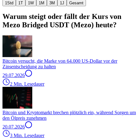
1Std
1T
1W
1M
3M
1J
Gesamt
Warum steigt oder fällt der Kurs von
Mezo Bridged USDT (Mezo) heute?
Bitcoin versucht, die Marke von 64.000 US-Dollar vor der
Zinsentscheidung zu halten
29.07.2026
2 Min. Lesedauer
Bitcoin und Kryptomarkt brechen plötzlich ein, während Sorgen um
den Ölpreis zunehmen
20.07.2026
3 Min. Lesedauer