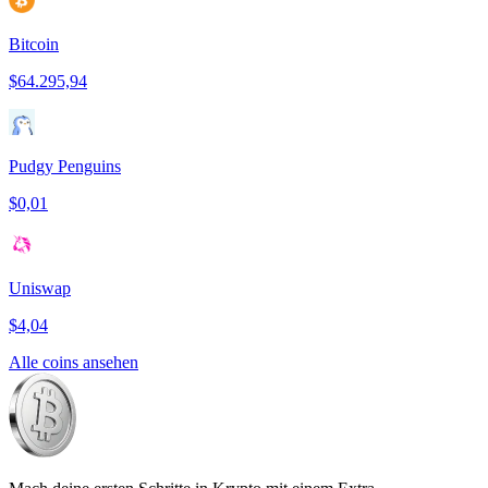
Bitcoin
$64.295,94
Pudgy Penguins
$0,01
Uniswap
$4,04
Alle coins ansehen