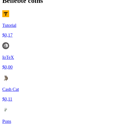
Beliebte coins
Tutorial
$0,17
IoTeX
$0,00
Cash Cat
$0,11
Pons