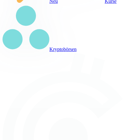
Neu
Kurse
Kryptobörsen