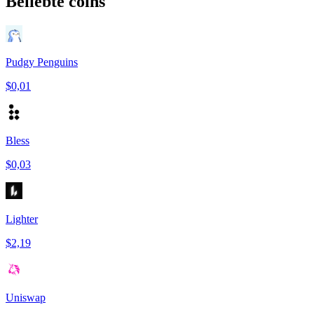
Beliebte coins
Pudgy Penguins
$0,01
Bless
$0,03
Lighter
$2,19
Uniswap