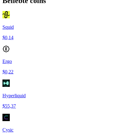
Beliebte coins
Squid
$0,14
Ergo
$0,22
Hyperliquid
$55,37
Cysic