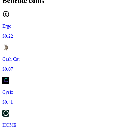
Beliebte coins
Ergo
$0,22
Cash Cat
$0,07
Cysic
$0,41
HOME