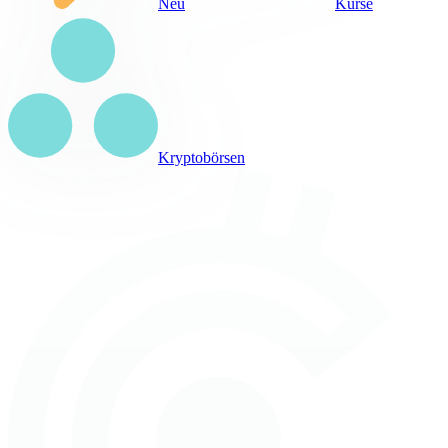
Neu
Kurse
Kryptobörsen