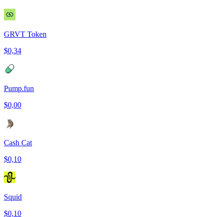
GRVT Token
$0,34
Pump.fun
$0,00
Cash Cat
$0,10
Squid
$0,10