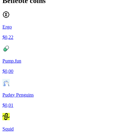
Beliebte coins
Ergo
$0,22
Pump.fun
$0,00
Pudgy Penguins
$0,01
Squid