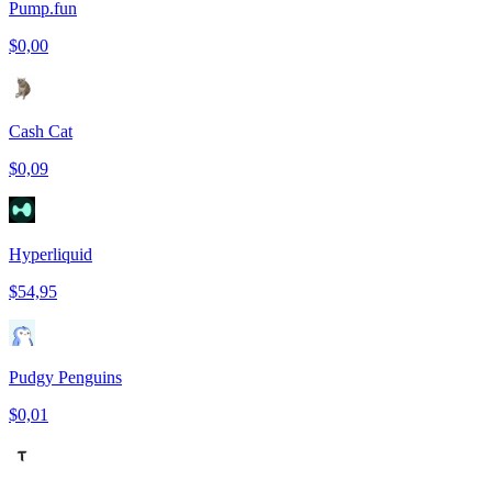
Pump.fun
$0,00
Cash Cat
$0,09
Hyperliquid
$54,95
Pudgy Penguins
$0,01