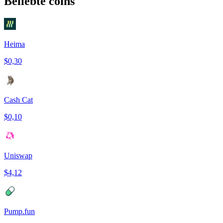
Beliebte coins
Heima
$0,30
Cash Cat
$0,10
Uniswap
$4,12
Pump.fun