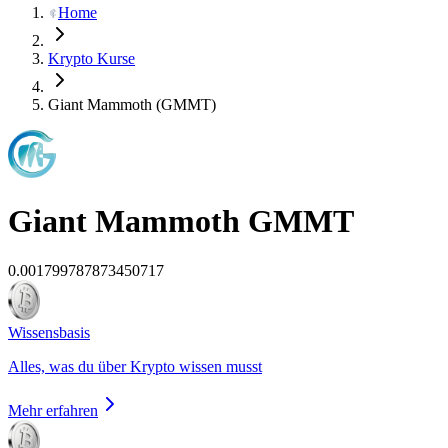
Home
Krypto Kurse
Giant Mammoth (GMMT)
Giant Mammoth
GMMT
0.001799787873450717
Wissensbasis
Alles, was du über Krypto wissen musst
Mehr erfahren