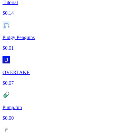
Tutorial
$0,14
Pudgy Penguins
$0,01
OVERTAKE
$0,07
Pump.fun
$0,00