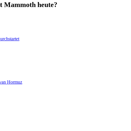
ant Mammoth heute?
urchstartet
at van Hormuz