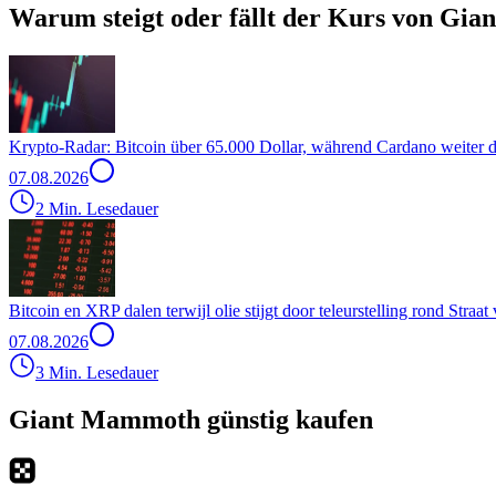
Warum steigt oder fällt der Kurs von Gi
Krypto-Radar: Bitcoin über 65.000 Dollar, während Cardano weiter d
07.08.2026
2 Min. Lesedauer
Bitcoin en XRP dalen terwijl olie stijgt door teleurstelling rond Stra
07.08.2026
3 Min. Lesedauer
Giant Mammoth günstig kaufen