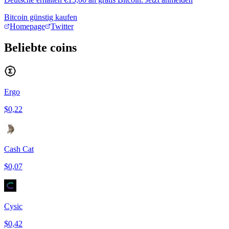
Bitcoin günstig kaufen
Homepage
Twitter
Beliebte coins
Ergo
$0,22
Cash Cat
$0,07
Cysic
$0,42