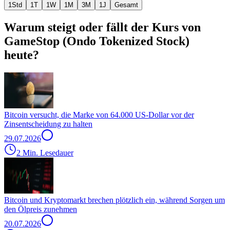
1Std
1T
1W
1M
3M
1J
Gesamt
Warum steigt oder fällt der Kurs von
GameStop (Ondo Tokenized Stock)
heute?
Bitcoin versucht, die Marke von 64.000 US-Dollar vor der
Zinsentscheidung zu halten
29.07.2026
2 Min. Lesedauer
Bitcoin und Kryptomarkt brechen plötzlich ein, während Sorgen um
den Ölpreis zunehmen
20.07.2026