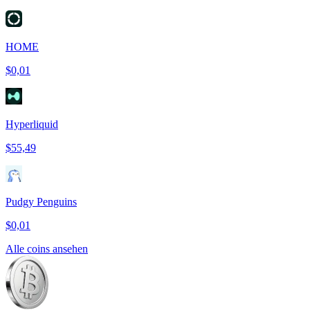
HOME
$0,01
Hyperliquid
$55,49
Pudgy Penguins
$0,01
Alle coins ansehen