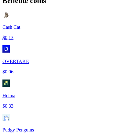
Beliebte coins
Cash Cat
$0,13
OVERTAKE
$0,06
Heima
$0,33
Pudgy Penguins