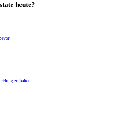
state heute?
 bevor
heidung zu halten