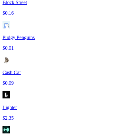
Block Street
$0,16
Pudgy Penguins
$0,01
Cash Cat
$0,09
Lighter
$2,35