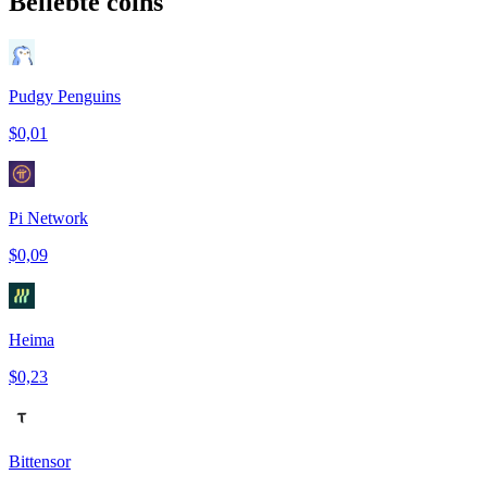
Beliebte coins
Pudgy Penguins
$0,01
Pi Network
$0,09
Heima
$0,23
Bittensor