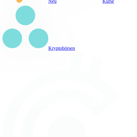
Neu
Kurse
Kryptobörsen