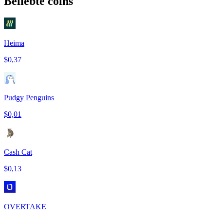
Beliebte coins
Heima
$0,37
Pudgy Penguins
$0,01
Cash Cat
$0,13
OVERTAKE