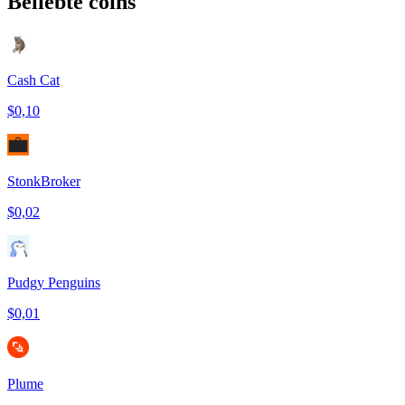
Beliebte coins
Cash Cat
$0,10
StonkBroker
$0,02
Pudgy Penguins
$0,01
Plume