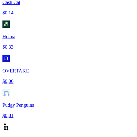
Cash Cat
$0,14
Heima
$0,33
OVERTAKE
$0,06
Pudgy Penguins
$0,01