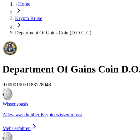
Home
Krypto Kurse
Department Of Gains Coin (D.O.G.C)
Department Of Gains Coin
D.O
0.000019051183528048
Wissensbasis
Alles, was du über Krypto wissen musst
Mehr erfahren