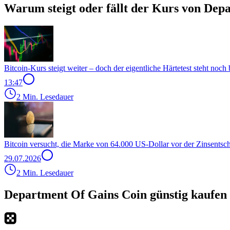
Warum steigt oder fällt der Kurs von Dep
Bitcoin-Kurs steigt weiter – doch der eigentliche Härtetest steht noch
13:47
2 Min. Lesedauer
Bitcoin versucht, die Marke von 64.000 US-Dollar vor der Zinsentsc
29.07.2026
2 Min. Lesedauer
Department Of Gains Coin günstig kaufen