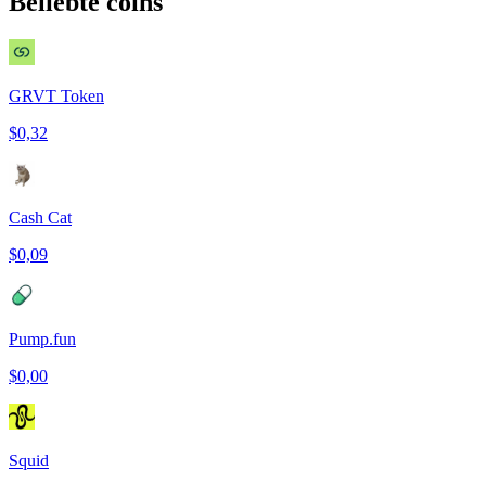
Beliebte coins
GRVT Token
$0,32
Cash Cat
$0,09
Pump.fun
$0,00
Squid