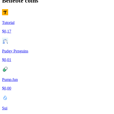
Beliebte coins
Tutorial
$0,17
Pudgy Penguins
$0,01
Pump.fun
$0,00
Sui