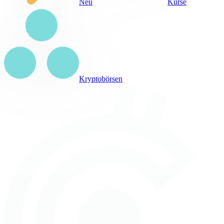
Neu
Kurse
Kryptobörsen