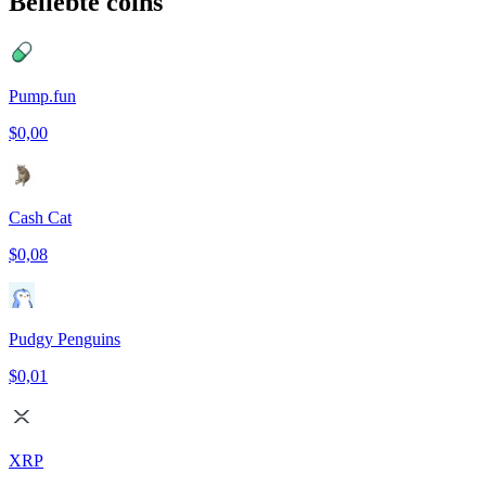
Beliebte coins
Pump.fun
$0,00
Cash Cat
$0,08
Pudgy Penguins
$0,01
XRP