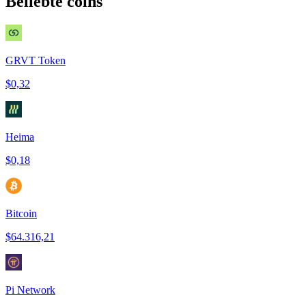
Beliebte coins
GRVT Token
$0,32
Heima
$0,18
Bitcoin
$64.316,21
Pi Network