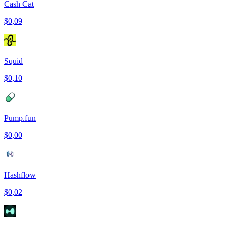
Cash Cat
$0,09
Squid
$0,10
Pump.fun
$0,00
Hashflow
$0,02