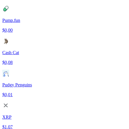
Pump.fun
$0,00
Cash Cat
$0,08
Pudgy Penguins
$0,01
XRP
$1,07