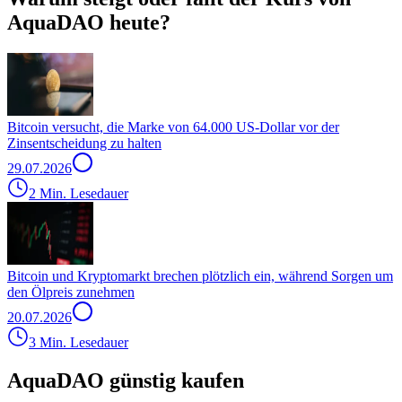
AquaDAO heute?
Bitcoin versucht, die Marke von 64.000 US-Dollar vor der
Zinsentscheidung zu halten
29.07.2026
2 Min. Lesedauer
Bitcoin und Kryptomarkt brechen plötzlich ein, während Sorgen um
den Ölpreis zunehmen
20.07.2026
3 Min. Lesedauer
AquaDAO günstig kaufen