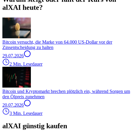
alXAI heute?
Bitcoin versucht, die Marke von 64.000 US-Dollar vor der
Zinsentscheidung zu halten
29.07.2026
2 Min. Lesedauer
Bitcoin und Kryptomarkt brechen plötzlich ein, während Sorgen um
den Ölpreis zunehmen
20.07.2026
3 Min. Lesedauer
alXAI günstig kaufen