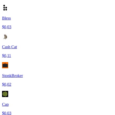
Bless
$0,03
Cash Cat
$0,11
StonkBroker
$0,02
Cap
$0,03