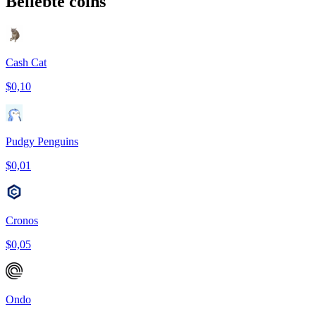
Beliebte coins
Cash Cat
$0,10
Pudgy Penguins
$0,01
Cronos
$0,05
Ondo