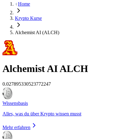
Home
Krypto Kurse
Alchemist AI (ALCH)
Alchemist AI
ALCH
0.027895330523772247
Wissensbasis
Alles, was du über Krypto wissen musst
Mehr erfahren