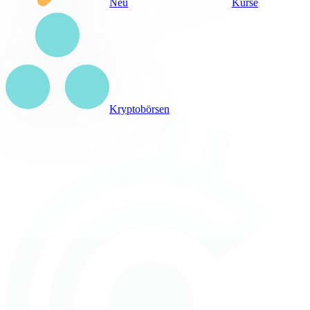
Neu
Kurse
Kryptobörsen