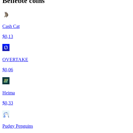
Beliebte coins
Cash Cat
$0,13
OVERTAKE
$0,06
Heima
$0,33
Pudgy Penguins