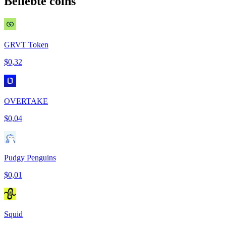
Beliebte coins
GRVT Token
$0,32
OVERTAKE
$0,04
Pudgy Penguins
$0,01
Squid